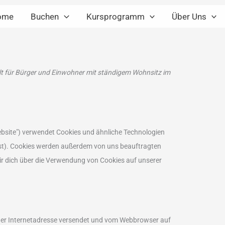
Consent
Consent
Consent
Consent
Consent
Consent
Consent
ome
Buchen
Kursprogramm
Über Uns
to
to
to
to
to
to
to
service
service
service
service
service
service
service
woocommerce
elementor
wordpress
litespeed
google-
google-
sonstiges
fonts
maps
gilt für Bürger und Einwohner mit ständigem Wohnsitz im
ebsite") verwendet Cookies und ähnliche Technologien
sst). Cookies werden außerdem von uns beauftragten
ir dich über die Verwendung von Cookies auf unserer
 einer Internetadresse versendet und vom Webbrowser auf